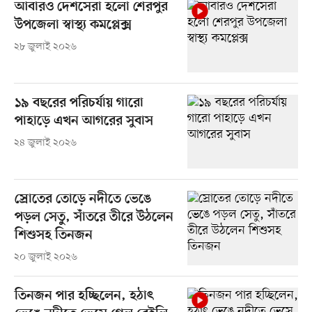
আবারও দেশসেরা হলো শেরপুর
উপজেলা স্বাস্থ্য কমপ্লেক্স
২৮ জুলাই ২০২৬
১৯ বছরের পরিচর্যায় গারো
পাহাড়ে এখন আগরের সুবাস
২৪ জুলাই ২০২৬
স্রোতের তোড়ে নদীতে ভেঙে
পড়ল সেতু, সাঁতরে তীরে উঠলেন
শিশুসহ তিনজন
২০ জুলাই ২০২৬
তিনজন পার হচ্ছিলেন, হঠাৎ