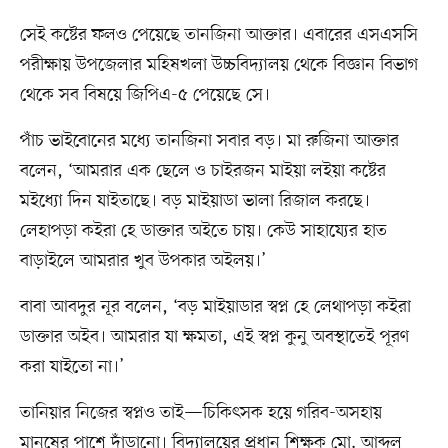
সেই কষ্টের ফলও পেয়েছে তানজিনা আক্তার। এবারের এসএসসি
পরীক্ষায় উপজেলার মহিষখলা উচ্চবিদ্যালয় থেকে বিজ্ঞান বিভাগ
থেকে সব বিষয়ে জিপিএ-৫ পেয়েছে সে।
পাঁচ ভাইবোনের মধ্যে তানজিনা সবার বড়। মা রুজিনা আক্তার
বলেন, ‘আমরার এক ছেলে ও চাইরজন মাইয়া লইয়া কষ্টের
মইধ্যো দিন যাইতাছে। বড় মাইয়াডা ভালা রিজাল করছে।
লেহাপড়া কইরা হে ডাক্তার অইতে চায়। কেউ সাহায্যের হাত
বাড়াইলে আমরার খুব উপকার অইলয়।’
বাবা আবদুর নূর বলেন, ‘বড় মাইয়াডার স্বপ্ন হে লেথাপড়া কইরা
ডাক্তার অইব। আমরার যা ক্ষমতা, এই স্বপ্ন কুনু অবস্থাতেই পূরণ
করা যাইতো না।’
তানিয়ার নিজের স্বপ্নও তাই—চিকিৎসক হয়ে গরিব-অসহায়
মানুষের পাশে দাঁড়ানো। বিদ্যালয়ের প্রধান শিক্ষক মো. আব্দুল