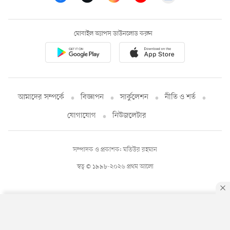
মোবাইল অ্যাপস ডাউনলোড করুন
আমাদের সম্পর্কে
বিজ্ঞাপন
সার্কুলেশন
নীতি ও শর্ত
যোগাযোগ
নিউজলেটার
সম্পাদক ও প্রকাশক: মতিউর রহমান
স্বত্ব © ১৯৯৮-২০২৬ প্রথম আলো
By using this site, you agree to our
Privacy Policy
.
OK