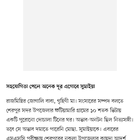
সহযোগিতা পেলে অনেক দূর এগোবে সুমাইয়া
রাজমিস্ত্রির জোগালি বাবা, গৃহিণী মা। সংসারের সম্পদ বলতে
শেরপুর সদর উপজেলার ফটিয়ামারি গ্রামের ১০ শতক ভিটায়
একটি পুরোনো দোচালা টিনের ঘর। অভাব-অনটন ছিল নিত্যসঙ্গী।
তবে সে অভাব দমাতে পারেনি মোছা. সুমাইয়াকে। এবারের
এসএসসি পরীক্ষায় শেরপুরের নকলা উপজেলার কায়দা আদর্শ