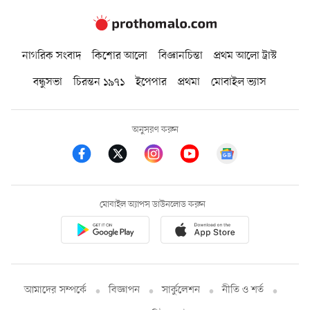
নাগরিক সংবাদ
কিশোর আলো
বিজ্ঞানচিন্তা
প্রথম আলো ট্রাস্ট
বন্ধুসভা
চিরন্তন ১৯৭১
ইপেপার
প্রথমা
মোবাইল ভ্যাস
অনুসরণ করুন
মোবাইল অ্যাপস ডাউনলোড করুন
আমাদের সম্পর্কে
বিজ্ঞাপন
সার্কুলেশন
নীতি ও শর্ত