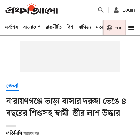
Login
সর্বশেষ
বাংলাদেশ
রাজনীতি
বিশ্ব
বাণিজ্য
মতামত
খেলা
Eng
বিনো
জেলা
নারায়ণগঞ্জে ভাড়া বাসার দরজা ভেঙে ৪
বছরের শিশুসহ স্বামী–স্ত্রীর লাশ উদ্ধার
প্রতিনিধি
নারায়ণগঞ্জ