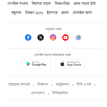
নাগরিক সংবাদ
কিশোর আলো
বিজ্ঞানচিন্তা
প্রথম আলো ট্রাস্ট
বন্ধুসভা
চিরন্তন ১৯৭১
ইপেপার
প্রথমা
মোবাইল ভ্যাস
অনুসরণ করুন
মোবাইল অ্যাপস ডাউনলোড করুন
আমাদের সম্পর্কে
বিজ্ঞাপন
সার্কুলেশন
নীতি ও শর্ত
যোগাযোগ
নিউজলেটার