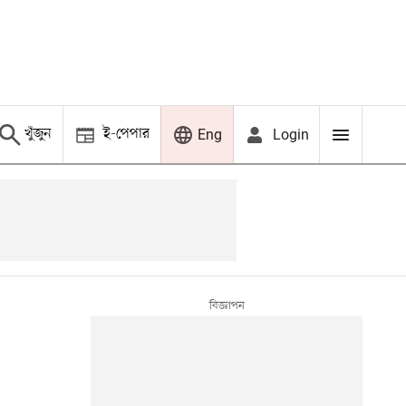
খুঁজুন
ই-পেপার
Login
Eng