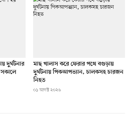
য় দুর্ঘটনার
মাছ খালাস করে ফেরার পথে বগুড়ায়
ে-সকালে
দুর্ঘটনায় পিকআপভ্যান, চালকসহ চারজন
নিহত
০১ আগস্ট ২০২৬