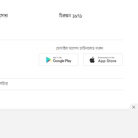
ধুসভা
চিরন্তন ১৯৭১
মোবাইল অ্যাপস ডাউনলোড করুন
েটার