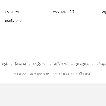
বিজ্ঞানচিন্তা
প্রথম আলো ট্রাস্ট
বন্
মোবাইল ভ্যাস
্পর্কে
বিজ্ঞাপন
সার্কুলেশন
নীতি ও শর্ত
যোগাযোগ
নিউজল
স্বত্ব © ১৯৯৮-২০২৬ প্রথম আলো
সম্পাদক ও প্রকাশক: মতিউর রহমান
By using this site, you agree to our
Privacy Policy
.
OK