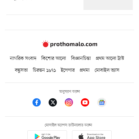
নাগরিক সংবাদ
কিশোর আলো
বিজ্ঞানচিন্তা
প্রথম আলো ট্রাস্ট
বন্ধুসভা
চিরন্তন ১৯৭১
ইপেপার
প্রথমা
মোবাইল ভ্যাস
অনুসরণ করুন
মোবাইল অ্যাপস ডাউনলোড করুন