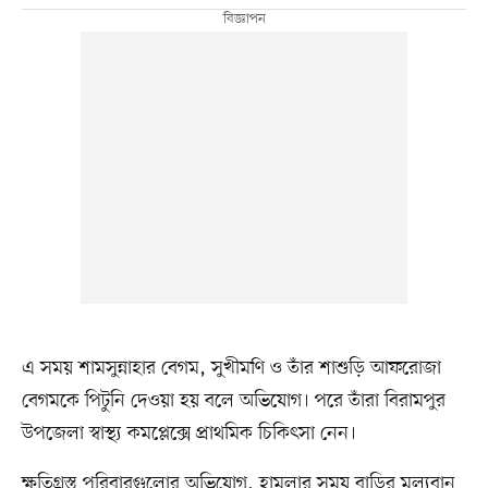
এ সময় শামসুন্নাহার বেগম, সুখীমণি ও তাঁর শাশুড়ি আফরোজা
বেগমকে পিটুনি দেওয়া হয় বলে অভিযোগ। পরে তাঁরা বিরামপুর
উপজেলা স্বাস্থ্য কমপ্লেক্সে প্রাথমিক চিকিৎসা নেন।
ক্ষতিগ্রস্ত পরিবারগুলোর অভিযোগ, হামলার সময় বাড়ির মূল্যবান