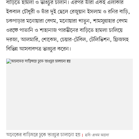
বাড়িতে হামলা ও ভাঙচুর চালান। এরপর তাঁরা একই এলাকার
ইকবাল চৌধুরী ও তাঁর দুই ছেলে রেজুয়ান ইসলাম ও রনির বাড়ি,
চকপাড়ার মনোয়ারা বেগম, মনোয়ারা খাতুন, শামসুন্নাহার বেগম
ওরফে পাতানি ও শাহানাজ পারভীনের বাড়িতে হামলা চালিয়ে
দরজা, আলমারি, শোকেস, চেয়ার-টেবিল, টেলিভিশন, ফ্রিজসহ
বিভিন্ন আসবাবপত্র ভাঙচুর করেন।
অনেকের বাড়িঘরে ঢুকে ভাঙচুর চালানো হয়
ছবি: প্রথম আলো