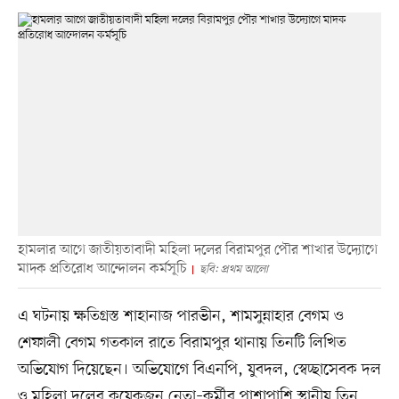
হামলার আগে জাতীয়তাবাদী মহিলা দলের বিরামপুর পৌর শাখার উদ্যোগে
মাদক প্রতিরোধ আন্দোলন কর্মসূচি
ছবি: প্রথম আলো
এ ঘটনায় ক্ষতিগ্রস্ত শাহানাজ পারভীন, শামসুন্নাহার বেগম ও
শেফালী বেগম গতকাল রাতে বিরামপুর থানায় তিনটি লিখিত
অভিযোগ দিয়েছেন। অভিযোগে বিএনপি, যুবদল, স্বেচ্ছাসেবক দল
ও মহিলা দলের কয়েকজন নেতা–কর্মীর পাশাপাশি স্থানীয় তিন