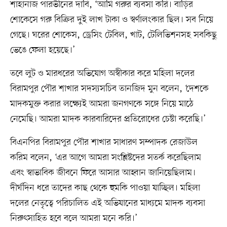
শাহানাজ পারভীনের দাবি, ‘আমি গরুর ব্যবসা করি। বাড়ির
শোকেসে গরু বিক্রির দুই লাখ টাকা ও স্বর্ণালংকার ছিল। সব নিয়ে
গেছে। ঘরের শোকেস, ড্রেসিং টেবিল, খাট, টেলিভিশনসহ সবকিছু
ভেঙে ফেলা হয়েছে।’
তবে লুট ও মারধরের অভিযোগ অস্বীকার করে মহিলা দলের
বিরামপুর পৌর শাখার সদস্যসচিব তানজিদ মুন বলেন, ‘দেশকে
মাদকমুক্ত করার লক্ষ্যেই আমরা জনগণকে সঙ্গে নিয়ে মাঠে
নেমেছি। আমরা মাদক কারবারিদের প্রতিরোধের চেষ্টা করেছি।’
বিএনপির বিরামপুর পৌর শাখার সাধারণ সম্পাদক রেজাউল
করিম বলেন, ‘এর আগে আমরা সংশ্লিষ্টদের সতর্ক করেছিলাম
এবং স্বাভাবিক জীবনে ফিরে আসার আহ্বান জানিয়েছিলাম।
দীর্ঘদিন ধরে তাদের কাছ থেকে হুমকি পাওয়া যাচ্ছিল। মহিলা
দলের নেতৃত্বে পরিচালিত এই অভিযানের মাধ্যমে মাদক ব্যবসা
নিরুৎসাহিত হবে বলে আমরা মনে করি।’