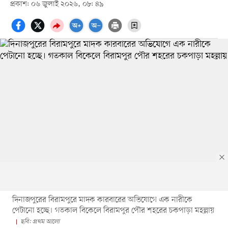
প্রকাশ: ০৬ জুলাই ২০২৬, ০৮: ৪৯
দিনাজপুরের বিরামপুরে মাদক কারবারের অভিযোগে এক নারীকে
পেটানো হচ্ছে। গতকাল বিকেলে বিরামপুর পৌর শহরের চকপাড়া মহল্লায়
ছবি: প্রথম আলো