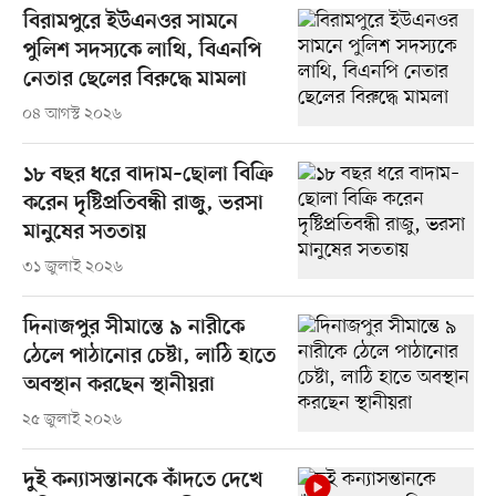
বিরামপুরে ইউএনওর সামনে
পুলিশ সদস্যকে লাথি, বিএনপি
নেতার ছেলের বিরুদ্ধে মামলা
০৪ আগস্ট ২০২৬
১৮ বছর ধরে বাদাম–ছোলা বিক্রি
করেন দৃষ্টিপ্রতিবন্ধী রাজু, ভরসা
মানুষের সততায়
৩১ জুলাই ২০২৬
দিনাজপুর সীমান্তে ৯ নারীকে
ঠেলে পাঠানোর চেষ্টা, লাঠি হাতে
অবস্থান করছেন স্থানীয়রা
২৫ জুলাই ২০২৬
দুই কন্যাসন্তানকে কাঁদতে দেখে