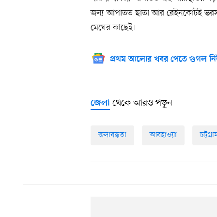
জন্য আপাতত ছাতা আর রেইনকোটই ভরসা।
মেঘের কাছেই।
প্রথম আলোর খবর পেতে গুগল নি
থেকে আরও পড়ুন
জেলা
জলাবদ্ধতা
আবহাওয়া
চট্টগ্