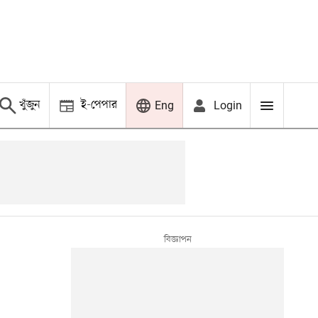
খুঁজুন
ই-পেপার
Login
Eng