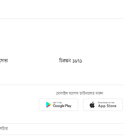
ধুসভা
চিরন্তন ১৯৭১
মোবাইল অ্যাপস ডাউনলোড করুন
েটার