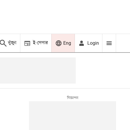
খুঁজুন
ই-পেপার
Login
Eng