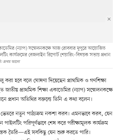
একাডেমির (ন্যাপ) সম্মেলনকক্ষে আজ রোববার দুপুরে আয়োজিত
াইলটিং কার্যক্রমের বেজলাইন রিপোর্ট শেয়ারিং–বিষয়ক সভায় প্রধান
ি: প্রথম আলো
ালু করা হবে বলে ঘোষণা দিয়েছেন প্রাথমিক ও গণশিক্ষা
্থিত জাতীয় প্রাথমিক শিক্ষা একাডেমির (ন্যাপ) সম্মেলনকক্ষে
ে প্রধান অতিথির বক্তব্যে তিনি এ কথা বলেন।
ের ভেতরে নতুন পাঠ্যক্রম নকশা করব। এমনভাবে করব, যেন
ইলটিং পরিপূর্ণভাবে শেষ করে পরীক্ষামূলক কার্যক্রম
্যপুস্তক তৈরি—এই সবকিছু যেন শুরু করতে পারি।