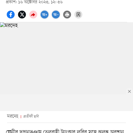
প্রকাশ: ১৬ অক্টোবর ২০২৫, ১২: ৫৬
মরদেহ
প্রতীকী ছবি
ফেনীর দাগনভূঞায় তেলবাহী ট্যাংকার লরির সঙ্গে ঝুলন্ত অবস্থান