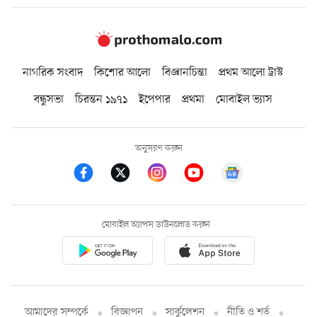
নাগরিক সংবাদ
কিশোর আলো
বিজ্ঞানচিন্তা
প্রথম আলো ট্রাস্ট
বন্ধুসভা
চিরন্তন ১৯৭১
ইপেপার
প্রথমা
মোবাইল ভ্যাস
অনুসরণ করুন
মোবাইল অ্যাপস ডাউনলোড করুন
আমাদের সম্পর্কে
বিজ্ঞাপন
সার্কুলেশন
নীতি ও শর্ত