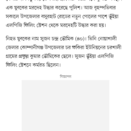
এক যুবকের মরদেহ উদ্ধার করেছে পুলিশ। আজ বৃহস্পতিবার
সকালে উপজেলার বসুরহাট রোডের নতুন পোলের পাশে ভূঁইয়া
এলপিজি ফিলিং স্টেশন থেকে মরদেহটি উদ্ধার করা হয়।
নিহত যুবকের নাম সুজন চন্দ্র ভৌমিক (৪০)। তিনি নোয়াখালী
জেলার কোম্পানীগঞ্জ উপজেলার চর ফকিরা ইউনিয়নের চরখালী
গ্রামের প্রফুল্ল কুমার ভৌমিকের ছেলে। সুজন ভূঁইয়া এলপিজি
ফিলিং স্টেশনে কর্মরত ছিলেন।