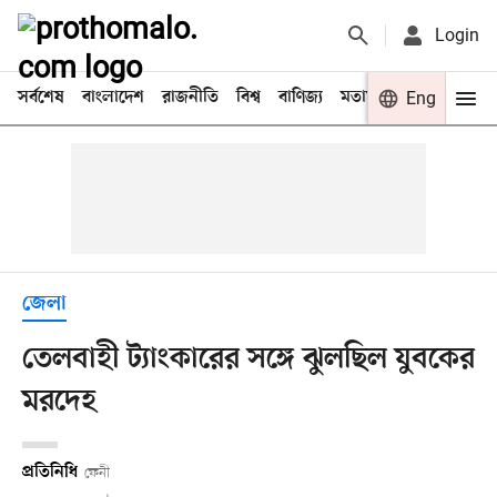
Login
সর্বশেষ
বাংলাদেশ
রাজনীতি
বিশ্ব
বাণিজ্য
মতামত
খেলা
Eng
বিনো
জেলা
তেলবাহী ট্যাংকারের সঙ্গে ঝুলছিল যুবকের
মরদেহ
প্রতিনিধি
ফেনী