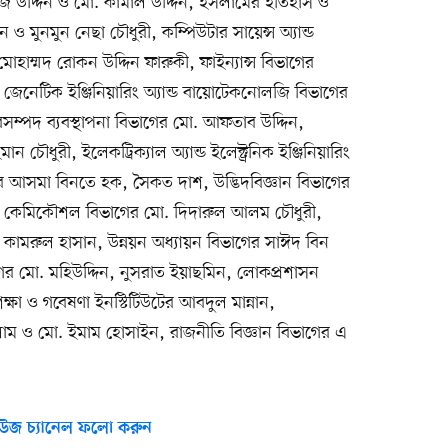
াজ উদ্দিন ও মো. কামাল উদ্দিন, ইসলামের ইতিহাস ও
ন ও মুনমুন নেছা চৌধুরী, কম্পিউটার সায়েন্স অ্যান্ড
হাম্মদ রোকন উদ্দিন ফারুকী, ফাইন্যান্স বিভাগের
জেনেটিক ইঞ্জিনিয়ারিং অ্যান্ড বায়োটেকনোলজি বিভাগের
সম্পদ ব্যবস্থাপনা বিভাগের মো. আফতাব উদ্দিন,
 চৌধুরী, ইলেকট্রিক্যাল অ্যান্ড ইলেক্ট্রনিক ইঞ্জিনিয়ারিং
 আসমা বিনতে হক, সৈকত দাশ, উদ্ভিদবিজ্ঞান বিভাগের
 কেমিকৌশল বিভাগের মো. দিদারুল আলম চৌধুরী,
ম কামরুল হাসান, উন্নয়ন অধ্যায়ন বিভাগের সাঈদ বিন
াগের মো. মহিউদ্দিন, নুসরাত ইয়াছমিন, লোকপ্রশাসন
ক্ষা ও গবেষণা ইনস্টিটিউটের আবদুল মান্নান,
সলাম ও মো. ইমাম হোসাইন, রাজনীতি বিজ্ঞান বিভাগের এ
উজ চ্যানেল ফলো করুন