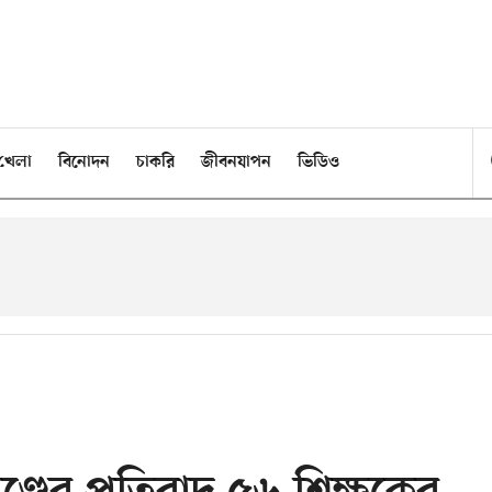
খেলা
বিনোদন
চাকরি
জীবনযাপন
ভিডিও