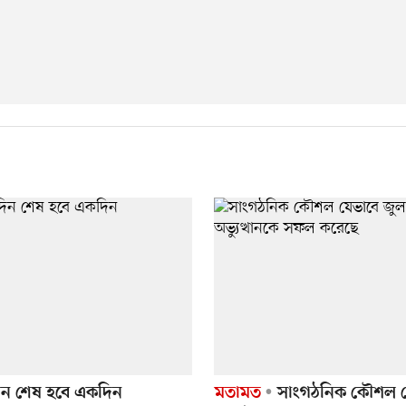
দিন শেষ হবে একদিন
মতামত
সাংগঠনিক কৌশল য