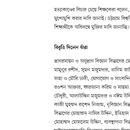
হত্যাকাণ্ডের বিচার চেয়ে শিক্ষকেরা বলেন
মুখোমুখি করার দাবি জানাই। চট্টগ্রাম বিশ্
শিক্ষার্থীকে অবিলম্বে মুক্তির দাবি জানাচ্ছি।
বিবৃতি দিলেন যাঁরা
প্রাণরসায়ন ও অণুপ্রাণ বিজ্ঞান বিভাগের
মামুনুর রশীদ, সুমন মজুমদার, তানিম জাবিদ
সাহা ও মৌরি ঢালী, যোগাযোগ ও সাংবাদ
রওশন আক্তার, ফারজানা করিম ও সায়মা আ
চৌধুরী, আলাউদ্দিন মজুমদার ও নঈম উদ্দ
কাজী মুহম্মদ রাশেদ নিজাম, নৃবিজ্ঞান 
বিভাগের মোহাম্মদ নাসির উদ্দিন, ইতিহা
মোহাম্মদ মোসলেম উদ্দিন, ব্যবস্থাপনা ব