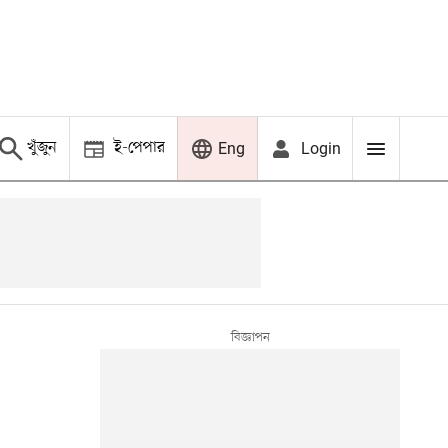
খুঁজুন
ই-পেপার
Login
Eng