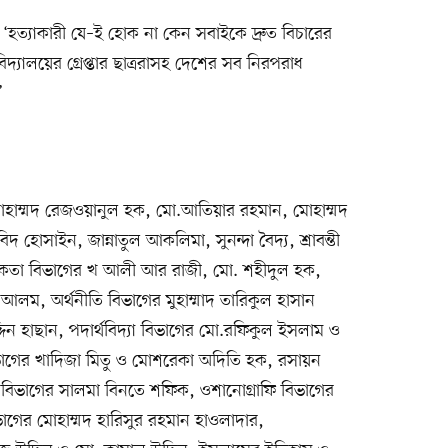
, ‘হত্যাকারী যে–ই হোক না কেন সবাইকে দ্রুত বিচারের
ববিদ্যালয়ের গ্রেপ্তার ছাত্ররাসহ দেশের সব নিরপরাধ
’
 মোহাম্মদ রেজওয়ানুল হক, মো.আতিয়ার রহমান, মোহাম্মদ
 হোসাইন, জান্নাতুল আকলিমা, সুনন্দা বৈদ্য, শ্রাবন্তী
িকতা বিভাগের খ আলী আর রাজী, মো. শহীদুল হক,
লম, অর্থনীতি বিভাগের মুহাম্মাদ তারিকুল হাসান
িন হাছান, পদার্থবিদ্যা বিভাগের মো.রফিকুল ইসলাম ও
বিভাগের খাদিজা মিতু ও মোশরেকা অদিতি হক, রসায়ন
স বিভাগের সালমা বিনতে শফিক, ওশানোগ্রাফি বিভাগের
িভাগের মোহাম্মদ হারিসুর রহমান হাওলাদার,