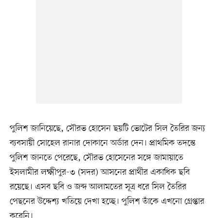
পুলিশ জানিয়েছে, সৌরভ হোসেন ছয়টি ভোটের সিল তৈরির জন্য
ব্যবসায়ী সোহেল রানার দোকানে অর্ডার দেন। প্রাথমিক তদন্তে
পুলিশ জানতে পেরেছে, সৌরভ হোসেনের সঙ্গে জামায়াতে
ইসলামীর লক্ষ্মীপুর-৩ (সদর) আসনের প্রার্থীর একাধিক ছবি
রয়েছে। এসব ছবি ও জব্দ আলামতের সূত্র ধরে সিল তৈরির
পেছনের উদ্দেশ্য খতিয়ে দেখা হচ্ছে। পুলিশ তাঁকে এখনো গ্রেপ্তার
করেনি।