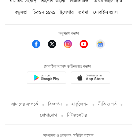
নাগরিক সংবাদ
কিশোর আলো
বিজ্ঞানচিন্তা
প্রথম আলো ট্রাস্ট
বন্ধুসভা
চিরন্তন ১৯৭১
ইপেপার
প্রথমা
মোবাইল ভ্যাস
অনুসরণ করুন
মোবাইল অ্যাপস ডাউনলোড করুন
আমাদের সম্পর্কে
বিজ্ঞাপন
সার্কুলেশন
নীতি ও শর্ত
যোগাযোগ
নিউজলেটার
সম্পাদক ও প্রকাশক: মতিউর রহমান