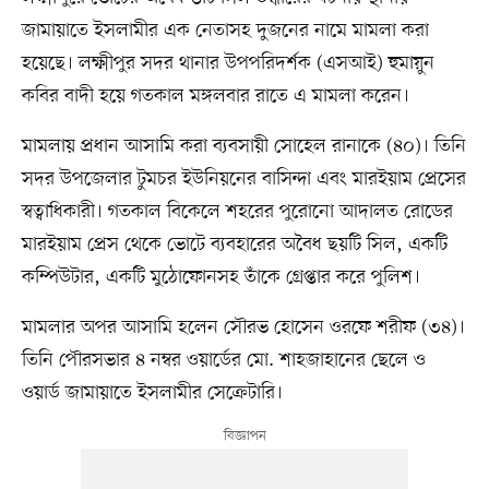
জামায়াতে ইসলামীর এক নেতাসহ দুজনের নামে মামলা করা
হয়েছে। লক্ষ্মীপুর সদর থানার উপপরিদর্শক (এসআই) হুমায়ুন
কবির বাদী হয়ে গতকাল মঙ্গলবার রাতে এ মামলা করেন।
মামলায় প্রধান আসামি করা ব্যবসায়ী সোহেল রানাকে (৪০)। তিনি
সদর উপজেলার টুমচর ইউনিয়নের বাসিন্দা এবং মারইয়াম প্রেসের
স্বত্বাধিকারী। গতকাল বিকেলে শহরের পুরোনো আদালত রোডের
মারইয়াম প্রেস থেকে ভোটে ব্যবহারের অবৈধ ছয়টি সিল, একটি
কম্পিউটার, একটি মুঠোফোনসহ তাঁকে গ্রেপ্তার করে পুলিশ।
মামলার অপর আসামি হলেন সৌরভ হোসেন ওরফে শরীফ (৩৪)।
তিনি পৌরসভার ৪ নম্বর ওয়ার্ডের মো. শাহজাহানের ছেলে ও
ওয়ার্ড জামায়াতে ইসলামীর সেক্রেটারি।