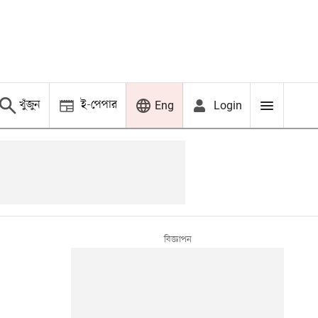
খুঁজুন
ই-পেপার
Login
Eng