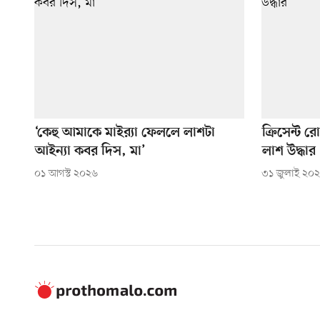
‘কেহু আমাকে মাইর‌্যা ফেললে লাশটা
ক্রিসেন্ট রো
আইন্যা কবর দিস, মা’
লাশ উদ্ধার
০১ আগস্ট ২০২৬
৩১ জুলাই ২০