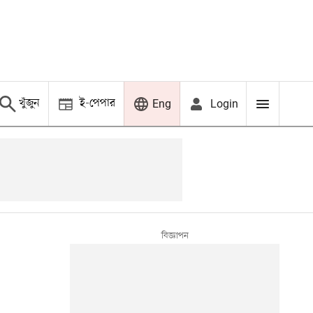
খুঁজুন
ই-পেপার
Login
Eng