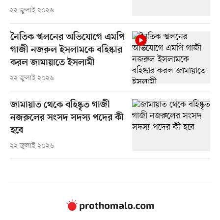
২২ জুলাই ২০২৬
নৈতিক স্খলনের অভিযোগে এমপি
গাজী নজরুল ইসলামকে বহিষ্কার
করল জামায়াতে ইসলামী
২২ জুলাই ২০২৬
জামায়াত থেকে বহিষ্কৃত গাজী
নজরুলের সংসদ সদস্য পদের কী
হবে
২২ জুলাই ২০২৬