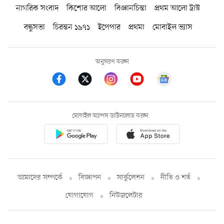
নাগরিক সংবাদ
কিশোর আলো
বিজ্ঞানচিন্তা
প্রথম আলো ট্রাস্ট
বন্ধুসভা
চিরন্তন ১৯৭১
ইপেপার
প্রথমা
মোবাইল ভ্যাস
অনুসরণ করুন
মোবাইল অ্যাপস ডাউনলোড করুন
আমাদের সম্পর্কে
বিজ্ঞাপন
সার্কুলেশন
নীতি ও শর্ত
যোগাযোগ
নিউজলেটার