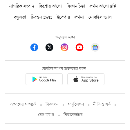
নাগরিক সংবাদ
কিশোর আলো
বিজ্ঞানচিন্তা
প্রথম আলো ট্রাস্ট
বন্ধুসভা
চিরন্তন ১৯৭১
ইপেপার
প্রথমা
মোবাইল ভ্যাস
অনুসরণ করুন
মোবাইল অ্যাপস ডাউনলোড করুন
আমাদের সম্পর্কে
বিজ্ঞাপন
সার্কুলেশন
নীতি ও শর্ত
যোগাযোগ
নিউজলেটার