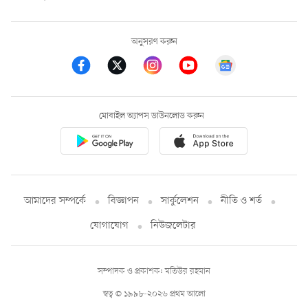
অনুসরণ করুন
মোবাইল অ্যাপস ডাউনলোড করুন
আমাদের সম্পর্কে
বিজ্ঞাপন
সার্কুলেশন
নীতি ও শর্ত
যোগাযোগ
নিউজলেটার
সম্পাদক ও প্রকাশক: মতিউর রহমান
স্বত্ব © ১৯৯৮-২০২৬ প্রথম আলো