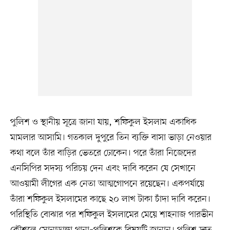
পুলিশ ও স্থানীয় সূত্রে জানা যায়, শফিকুল ইসলাম একাধিক
মামলার আসামি। গতকাল দুপুরে তিন ব্যক্তি বাসা ভাড়া নেওয়ার
কথা বলে তাঁর বাড়ির ভেতরে ঢোকেন। পরে তাঁরা নিজেদের
এনসিপির সদস্য পরিচয় দেন এবং দাবি করেন যে সেখানে
আওয়ামী লীগের এক নেতা আত্মগোপনে রয়েছেন। একপর্যায়ে
তাঁরা শফিকুল ইসলামের কাছে ২০ লাখ টাকা চাঁদা দাবি করেন।
পরিস্থিতি বোঝার পর শফিকুল ইসলামের মেয়ে শাহনাজ পারভীন
কৌশলে সোনাডাঙ্গা থানা–পুলিশকে বিষয়টি জানান। পুলিশ দ্রুত