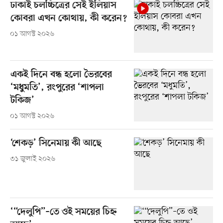
ঢাকাই চলচ্চিত্রের সেই ইলিয়াস
কোবরা এখন কোথায়, কী করেন?
০১ আগস্ট ২০২৬
একই দিনে বন্ধ হলো ভৈরবের
‘মধুমতি’, রংপুরের ‘শাপলা
টকিজ’
০১ আগস্ট ২০২৬
‘শেকড়’ সিনেমায় কী আছে
৩১ জুলাই ২০২৬
‘“দেলুপি”–তে ওই সময়ের চিহ্ন