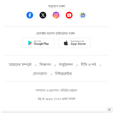
অনুসরণ করুন
মোবাইল অ্যাপস ডাউনলোড করুন
আমাদের সম্পর্কে
বিজ্ঞাপন
সার্কুলেশন
নীতি ও শর্ত
যোগাযোগ
নিউজলেটার
সম্পাদক ও প্রকাশক: মতিউর রহমান
স্বত্ব © ১৯৯৮-২০২৬ প্রথম আলো