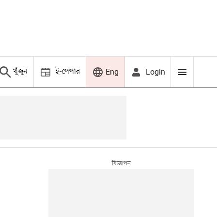
খুঁজুন
ই-পেপার
Login
Eng