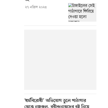
২৭ এপ্রিল ২০২৫
‘ধর্মবিরোধী’ অভিযোগ তুলে পাঠাগার
থেকে নজরুল, রবীন্দ্রনাথদের বই নিয়ে