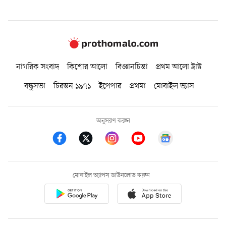
নাগরিক সংবাদ
কিশোর আলো
বিজ্ঞানচিন্তা
প্রথম আলো ট্রাস্ট
বন্ধুসভা
চিরন্তন ১৯৭১
ইপেপার
প্রথমা
মোবাইল ভ্যাস
অনুসরণ করুন
মোবাইল অ্যাপস ডাউনলোড করুন