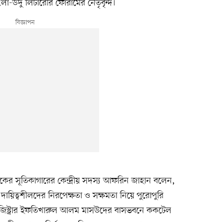
লা-উর্দু লিটারেরি ফোরামের নেতৃবৃন্দ।
কের সূতিকাগারের কেন্দ্রীয় সদস্য আফরিন জাহান বলেন,
 দায়িত্বশীলদের নিরপেক্ষতা ও সক্ষমতা নিয়ে পুরোপুরি
র রেজিস্ট্রার ইফতিখারুল আলম মাসউদের বাসভবনে ককটেল