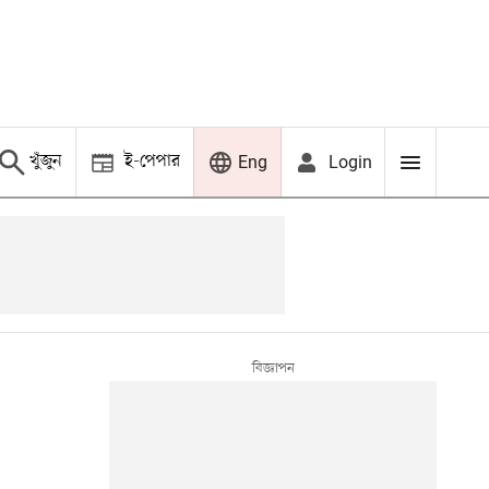
খুঁজুন
ই-পেপার
Login
Eng