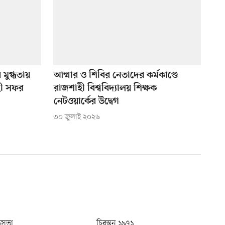
মুগ্ধতায়
আম্মার ও শিবির নেতাদের কর্মকাণ্ডে
াহী সফর
রাজশাহী বিশ্ববিদ্যালয় শিক্ষক
নেটওয়ার্কের উদ্বেগ
৩০ জুলাই ২০২৬
ধুসভা
চিরন্তন ১৯৭১