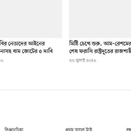
িবির নেতাদের আইনের
মিষ্টি চেখে শুরু, আম–রেশমের 
াসহ বাম জোটের ৫ দাবি
শেষ ফরাসি রাষ্ট্রদূতের রাজশ
২৬
৩০ জুলাই ২০২৬
বিজ্ঞানচিন্তা
প্রথম আলো ট্রাস্ট
বন্