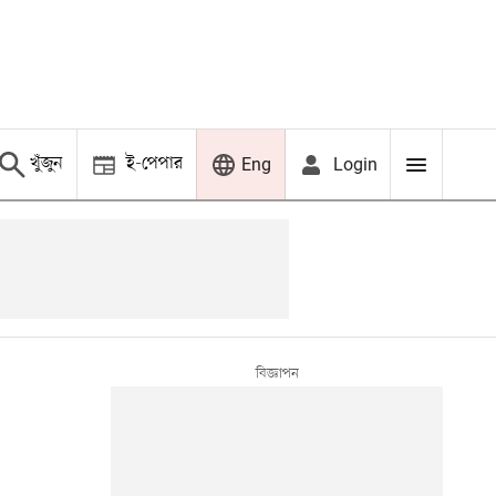
খুঁজুন
ই-পেপার
Login
Eng