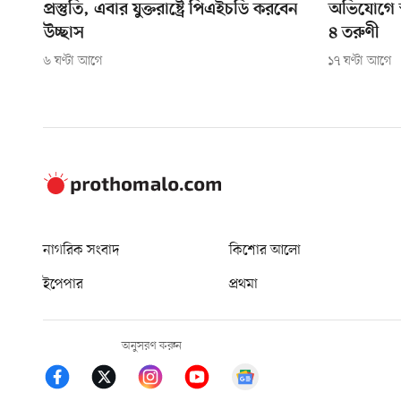
প্রস্তুতি, এবার যুক্তরাষ্ট্রে পিএইচডি করবেন
অভিযোগে স্বা
উচ্ছাস
৪ তরুণী
৬ ঘণ্টা আগে
১৭ ঘণ্টা আগে
নাগরিক সংবাদ
কিশোর আলো
ইপেপার
প্রথমা
অনুসরণ করুন