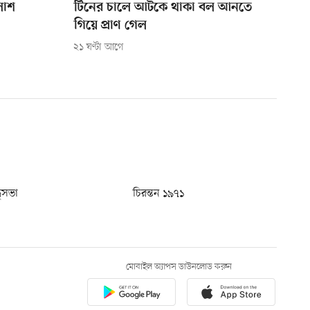
লাশ
টিনের চালে আটকে থাকা বল আনতে
গিয়ে প্রাণ গেল
২১ ঘণ্টা আগে
ধুসভা
চিরন্তন ১৯৭১
মোবাইল অ্যাপস ডাউনলোড করুন