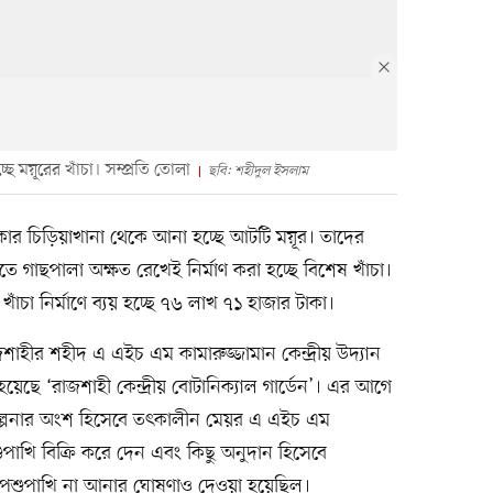
্ছে ময়ূরের খাঁচা। সম্প্রতি তোলা
ছবি: শহীদুল ইসলাম
 ঢাকার চিড়িয়াখানা থেকে আনা হচ্ছে আটটি ময়ূর। তাদের
রতে গাছপালা অক্ষত রেখেই নির্মাণ করা হচ্ছে বিশেষ খাঁচা।
াঁচা নির্মাণে ব্যয় হচ্ছে ৭৬ লাখ ৭১ হাজার টাকা।
ীর শহীদ এ এইচ এম কামারুজ্জামান কেন্দ্রীয় উদ্যান
য়েছে ‘রাজশাহী কেন্দ্রীয় বোটানিক্যাল গার্ডেন’। এর আগে
িকল্পনার অংশ হিসেবে তৎকালীন মেয়র এ এইচ এম
ুপাখি বিক্রি করে দেন এবং কিছু অনুদান হিসেবে
 পশুপাখি না আনার ঘোষণাও দেওয়া হয়েছিল।