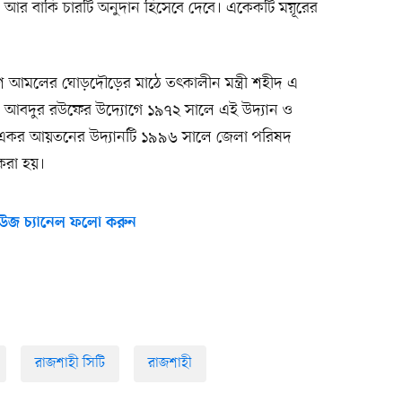
। আর বাকি চারটি অনুদান হিসেবে দেবে। একেকটি ময়ূরের
টিশ আমলের ঘোড়দৌড়ের মাঠে তৎকালীন মন্ত্রী শহীদ এ
ক আবদুর রউফের উদ্যোগে ১৯৭২ সালে এই উদ্যান ও
য় ৩৩ একর আয়তনের উদ্যানটি ১৯৯৬ সালে জেলা পরিষদ
করা হয়।
উজ চ্যানেল ফলো করুন
রাজশাহী সিটি
রাজশাহী