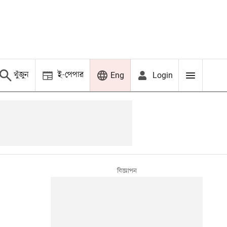
খুঁজুন
ই-পেপার
Login
Eng