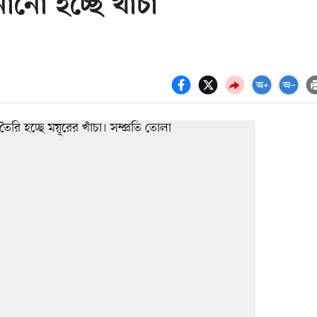
নো হচ্ছে খাঁচা