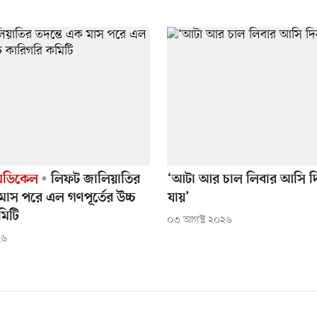
েডিকেল
লিফট জালিয়াতির
‘আটা আর চাল লিবার আসি দ
মাস পরে এল গণপূর্তের উচ্চ
যায়’
মিটি
০৩ আগস্ট ২০২৬
২৬