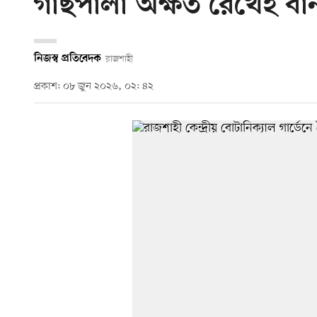
গাছপালা অক্ষত রেখেই বানা
নিজস্ব প্রতিবেদক
রাজশাহী
প্রকাশ: ০৮ জুন ২০২৬, ০২: ৪২