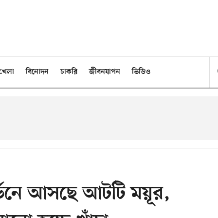
খেলা
বিনোদন
চাকরি
জীবনযাপন
ভিডিও
্ডেনে আসছে আটটি ময়ূর,