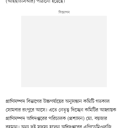
(আইইডিসিআর) পাঠানো হয়েছে।
প্রাণিসম্পদ বিভাগের উচ্চপর্যায়ের অনুসন্ধান কমিটি গতকাল
সোমবার রংপুরে আসে। এতে নেতৃত্ব দিচ্ছেন কমিটির আহ্বায়ক
প্রাণিসম্পদ অধিদপ্তরের পরিচালক (প্রশাসন) মো. বয়জার
রহমান। অন্য দুই সদস্য হলেন অধিদপ্তরের এপিডেমিওলজি