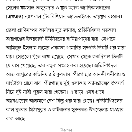
সেলের ফয়সাল তালুকদার ও ফুড অ্যান্ড অ্যাগ্রিকালচারের
(এফএও) ন্যাশনাল টেকনিশিয়ান অ্যাডভাইজার তায়ফুর রহমান।
জেলা প্রাণিসম্পদ কার্যালয় সূত্র জানায়, প্রতিনিধিদল গতকাল
তারাগঞ্জের ইকরচালী ইউনিয়নের বানিয়াপাড়ায় যায়। সেখানে
আমিনুল ইসলাম নামের একজন খামারির সম্প্রতি তিনটি গরু মারা
যায়। সেগুলো পুঁতে রাখা হয়েছে। সেখান থেকে গবাদিপশু তিনটি
যে ঘাস খেয়েছে, তার নমুনা সংগ্রহ করা হয়েছে। প্রতিনিধিদল
আজ রংপুরের কাউনিয়ার ঠাকুরদাস, পীরগাছার আনন্দী ধনীরাম ও
মাইটাইল গ্রামে যায়। পীরগাছায় দুই এলাকায় অ্যানথ্রাক্সের উপসর্গ
নিয়ে দুই নারী-পুরুষ মারা গেছেন। এ ছাড়া এসব গ্রামে
অ্যানথ্রাক্সের আক্রমণে বেশ কিছু গরু মারা গেছে। প্রতিনিধিদলের
কাল বুধবার মিঠাপুকুর ও গাইবান্ধার সুন্দরগঞ্জ উপজেলায় যাওয়ার
কথা আছে।