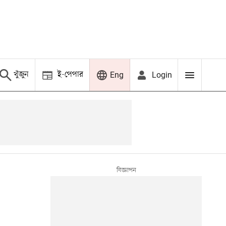
খুঁজুন
ই-পেপার
Login
Eng