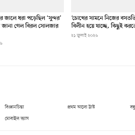
ে জালে ধরা পড়েছিল ‘সুন্দর’
‘চোখের সামনে নিজের বসতভি
ে জানা গেল বিরল সোলজার
বিলীন হয়ে যাচ্ছে, কিছুই করত
২১ জুলাই ২০২৬
২৬
বিজ্ঞানচিন্তা
প্রথম আলো ট্রাস্ট
বন্
মোবাইল ভ্যাস