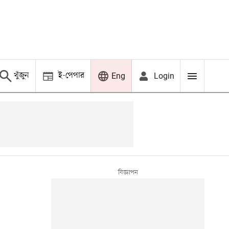
খুঁজুন
ই-পেপার
Login
Eng