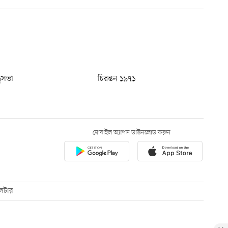
ধুসভা
চিরন্তন ১৯৭১
মোবাইল অ্যাপস ডাউনলোড করুন
েটার