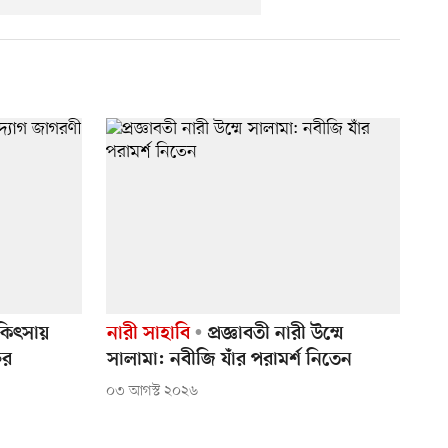
কিৎসায়
নারী সাহাবি
প্রজ্ঞাবতী নারী উম্মে
ের
সালামা: নবীজি যাঁর পরামর্শ নিতেন
০৩ আগস্ট ২০২৬