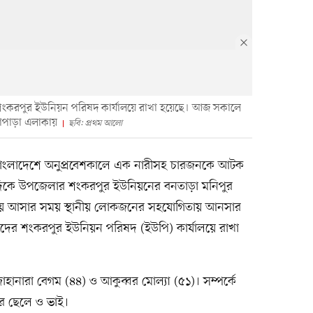
 শংকরপুর ইউনিয়ন পরিষদ কার্যালয়ে রাখা হয়েছে। আজ সকালে
াপাড়া এলাকায়
ছবি: প্রথম আলো
 বাংলাদেশে অনুপ্রবেশকালে এক নারীসহ চারজনকে আটক
দিকে উপজেলার শংকরপুর ইউনিয়নের বনতাড়া মনিপুর
 দিয়ে আসার সময় স্থানীয় লোকজনের সহযোগিতায় আনসার
াঁদের শংকরপুর ইউনিয়ন পরিষদ (ইউপি) কার্যালয়ে রাখা
াহানারা বেগম (৪৪) ও আকুব্বর মোল্যা (৫১)। সম্পর্কে
ারীর ছেলে ও ভাই।