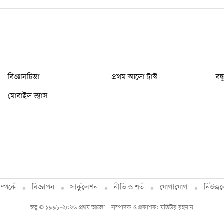
বিজ্ঞানচিন্তা
প্রথম আলো ট্রাস্ট
বন্
মোবাইল ভ্যাস
্পর্কে
বিজ্ঞাপন
সার্কুলেশন
নীতি ও শর্ত
যোগাযোগ
নিউজল
স্বত্ব © ১৯৯৮-২০২৬ প্রথম আলো
সম্পাদক ও প্রকাশক: মতিউর রহমান