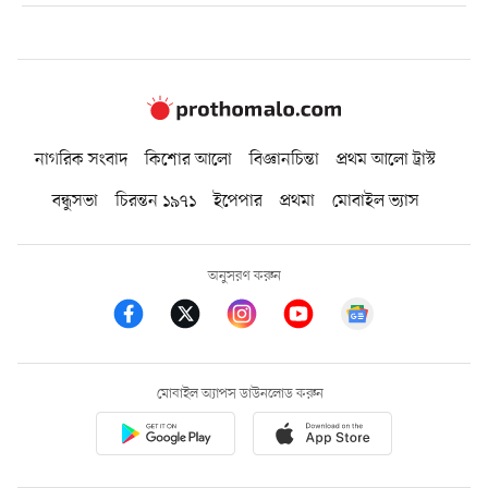
নাগরিক সংবাদ
কিশোর আলো
বিজ্ঞানচিন্তা
প্রথম আলো ট্রাস্ট
বন্ধুসভা
চিরন্তন ১৯৭১
ইপেপার
প্রথমা
মোবাইল ভ্যাস
অনুসরণ করুন
মোবাইল অ্যাপস ডাউনলোড করুন