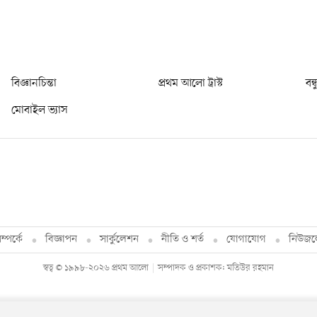
বিজ্ঞানচিন্তা
প্রথম আলো ট্রাস্ট
বন্
মোবাইল ভ্যাস
্পর্কে
বিজ্ঞাপন
সার্কুলেশন
নীতি ও শর্ত
যোগাযোগ
নিউজল
স্বত্ব © ১৯৯৮-২০২৬ প্রথম আলো
সম্পাদক ও প্রকাশক: মতিউর রহমান