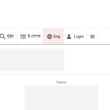
খুঁজুন
ই-পেপার
Login
Eng