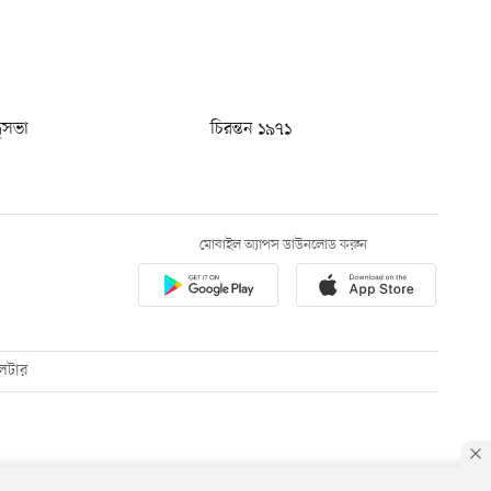
ধুসভা
চিরন্তন ১৯৭১
মোবাইল অ্যাপস ডাউনলোড করুন
েটার