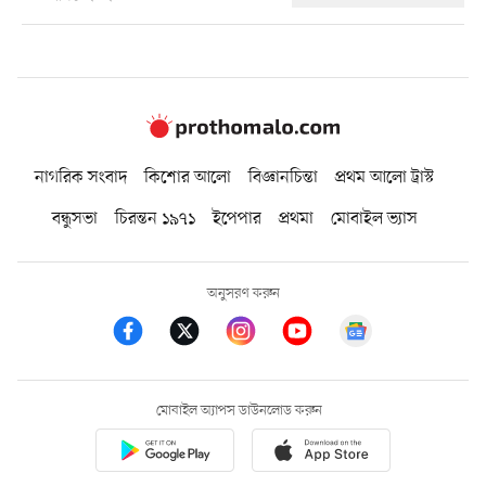
নাগরিক সংবাদ
কিশোর আলো
বিজ্ঞানচিন্তা
প্রথম আলো ট্রাস্ট
বন্ধুসভা
চিরন্তন ১৯৭১
ইপেপার
প্রথমা
মোবাইল ভ্যাস
অনুসরণ করুন
মোবাইল অ্যাপস ডাউনলোড করুন