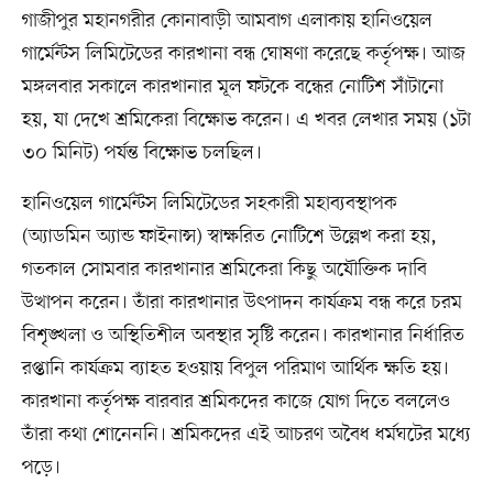
গাজীপুর মহানগরীর কোনাবাড়ী আমবাগ এলাকায় হানিওয়েল
গার্মেন্টস লিমিটেডের কারখানা বন্ধ ঘোষণা করেছে কর্তৃপক্ষ। আজ
মঙ্গলবার সকালে কারখানার মূল ফটকে বন্ধের নোটিশ সাঁটানো
হয়, যা দেখে শ্রমিকেরা বিক্ষোভ করেন। এ খবর লেখার সময় (১টা
৩০ মিনিট) পর্যন্ত বিক্ষোভ চলছিল।
হানিওয়েল গার্মেন্টস লিমিটেডের সহকারী মহাব্যবস্থাপক
(অ্যাডমিন অ্যান্ড ফাইনান্স) স্বাক্ষরিত নোটিশে উল্লেখ করা হয়,
গতকাল সোমবার কারখানার শ্রমিকেরা কিছু অযৌক্তিক দাবি
উত্থাপন করেন। তাঁরা কারখানার উৎপাদন কার্যক্রম বন্ধ করে চরম
বিশৃঙ্খলা ও অস্থিতিশীল অবস্থার সৃষ্টি করেন। কারখানার নির্ধারিত
রপ্তানি কার্যক্রম ব্যাহত হওয়ায় বিপুল পরিমাণ আর্থিক ক্ষতি হয়।
কারখানা কর্তৃপক্ষ বারবার শ্রমিকদের কাজে যোগ দিতে বললেও
তাঁরা কথা শোনেননি। শ্রমিকদের এই আচরণ অবৈধ ধর্মঘটের মধ্যে
পড়ে।