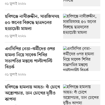
৩১ জুলাই ২০২৬
হবিগঞ্জে নাসীরুদ্দীন, সারজিসসহ
৫০ জনের বিরুদ্ধে ছাত্রদলের
হত্যাচেষ্টা মামলা
৩১ জুলাই ২০২৬
এনসিপির নেতা–কর্মীদের ওপর
হামলা নিয়ে সাবেক শিবির
সভাপতির মন্তব্যে পাল্টাপাল্টি
বিতর্ক
৩১ জুলাই ২০২৬
হবিগঞ্জে হামলায় আহত: বাঁ চোখে
অস্ত্রোপচার, ডান চোখের দৃষ্টিও
ঝাপসা