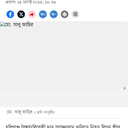
প্রকাশ: ১৫ আগস্ট ২০২৪, ১২: ৪৫
মো. আবু জাহির
ছবি: সংগৃহীত
হবিগঞ্জে বৈষম্যবিরোধী ছাত্র আন্দোলনে গুলিতে নিহত রিপন শীল