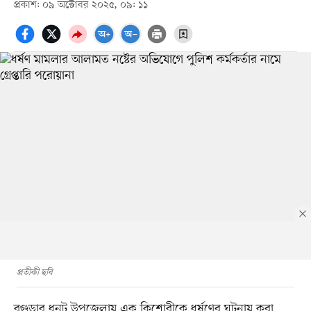
প্রকাশ: ০৯ অক্টোবর ২০২৫, ০৯: ১১
প্রতীকী ছবি
বগুড়ার ধুনট উপজেলায় এক কিশোরীকে ধর্ষণের ঘটনায় করা