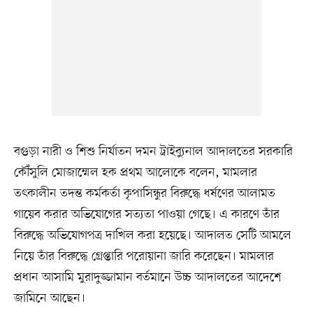
বগুড়া নারী ও শিশু নির্যাতন দমন ট্রাইব্যুনাল আদালতের সরকারি
কৌঁসুলি মোজাম্মেল হক প্রথম আলোকে বলেন, মামলার
তৎকালীন তদন্ত কর্মকর্তা কৃপাসিন্ধুর বিরুদ্ধে ধর্ষণের আলামত
গায়েব করার অভিযোগের সত্যতা পাওয়া গেছে। এ কারণে তাঁর
বিরুদ্ধে অভিযোগপত্র দাখিল করা হয়েছে। আদালত সেটি আমলে
নিয়ে তাঁর বিরুদ্ধে গ্রেপ্তারি পরোয়ানা জারি করেছেন। মামলার
প্রধান আসামি মুরাদুজ্জামান বর্তমানে উচ্চ আদালতের আদেশে
জামিনে আছেন।