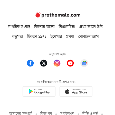
নাগরিক সংবাদ
কিশোর আলো
বিজ্ঞানচিন্তা
প্রথম আলো ট্রাস্ট
বন্ধুসভা
চিরন্তন ১৯৭১
ইপেপার
প্রথমা
মোবাইল ভ্যাস
অনুসরণ করুন
মোবাইল অ্যাপস ডাউনলোড করুন
আমাদের সম্পর্কে
বিজ্ঞাপন
সার্কুলেশন
নীতি ও শর্ত