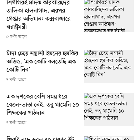
শিগগিরই মাদক কারবারিদের
তালিকা হালনাগাদ, এরপর
গ্রেপ্তার অভিযান: কক্সবাজারে
স্বরাষ্ট্রমন্ত্রী
৫ ঘণ্টা আগে
চাঁদা চেয়ে সন্ত্রাসী ইমনের হুমকির
অডিও, ‘এক কোটি বলতেছি এক
কোটি নিব’
৭ ঘণ্টা আগে
এক দশকের বেশি সময় ধরে
বেতন-ভাতা নেই, তবু থামেনি ১০
শিক্ষকের পাঠদান
৭ ঘণ্টা আগে