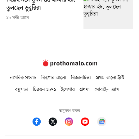
খিরাই নদে ডুবল ৪৫ হাজার ইট,
তুলছেন ডুবুরিরা
১৯ ঘণ্টা আগে
নাগরিক সংবাদ
কিশোর আলো
বিজ্ঞানচিন্তা
প্রথম আলো ট্রাস্ট
বন্ধুসভা
চিরন্তন ১৯৭১
ইপেপার
প্রথমা
মোবাইল ভ্যাস
অনুসরণ করুন