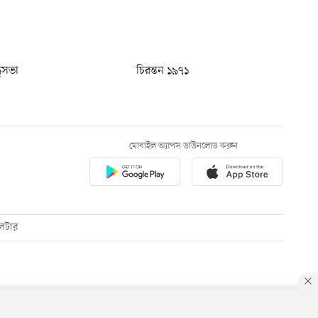
ধুসভা
চিরন্তন ১৯৭১
মোবাইল অ্যাপস ডাউনলোড করুন
েটার