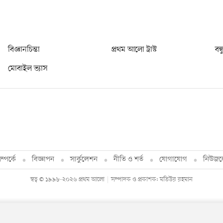
বিজ্ঞানচিন্তা
প্রথম আলো ট্রাস্ট
বন্
মোবাইল ভ্যাস
্পর্কে
বিজ্ঞাপন
সার্কুলেশন
নীতি ও শর্ত
যোগাযোগ
নিউজল
স্বত্ব © ১৯৯৮-২০২৬ প্রথম আলো
সম্পাদক ও প্রকাশক: মতিউর রহমান