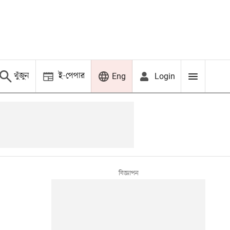
খুঁজুন
ই-পেপার
Login
Eng