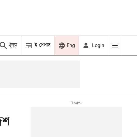
খুঁজুন
ই-পেপার
Login
Eng
েশ