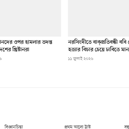
ষ্টানদের ওপর হামলার তদন্ত
নরসিংদীতে বাক্প্রতিবন্ধী ববি
শের খ্রিষ্টানরা
হত্যার বিচার চেয়ে ঢাবিতে মান
৬
১১ জুলাই ২০২৬
বিজ্ঞানচিন্তা
প্রথম আলো ট্রাস্ট
বন্