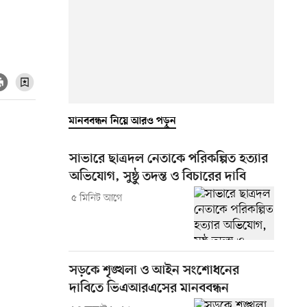
মানববন্ধন নিয়ে আরও পড়ুন
সাভারে ছাত্রদল নেতাকে পরিকল্পিত হত্যার
অভিযোগ, সুষ্ঠু তদন্ত ও বিচারের দাবি
৫ মিনিট আগে
সড়কে শৃঙ্খলা ও আইন সংশোধনের
দাবিতে ভিএআরএসের মানববন্ধন