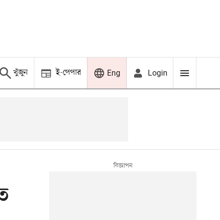
খুঁজুন
ই-পেপার
Login
Eng
তে