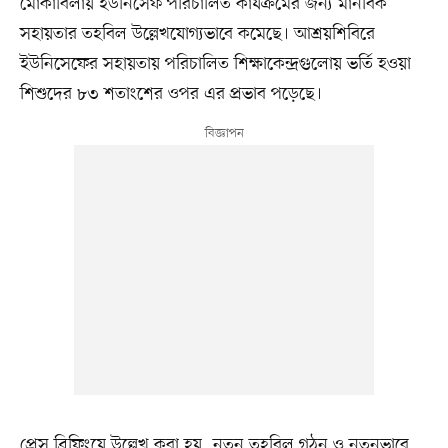
মোকাবিলায় ইউনিসেফ পরিচালিত কার্যক্রমের জন্য মানবিক
সহায়তার তহবিল উল্লেখযোগ্যভাবে কমেছে। আশ্রয়শিবিরে
ইউনিসেফের সহায়তায় পরিচালিত শিক্ষাকেন্দ্রগুলোয় ভর্তি হওয়া
শিশুদের ৮৩ শতাংশের ওপর এর প্রভাব পড়েছে।
প্রেস ব্রিফিংয়ে উল্লেখ করা হয়, নতুন তহবিল গঠন ও নতুনভাবে