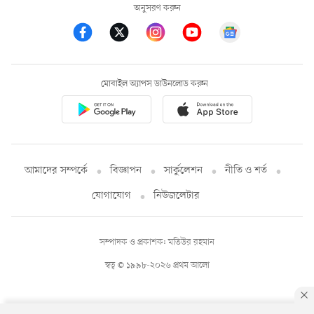
অনুসরণ করুন
মোবাইল অ্যাপস ডাউনলোড করুন
আমাদের সম্পর্কে
বিজ্ঞাপন
সার্কুলেশন
নীতি ও শর্ত
যোগাযোগ
নিউজলেটার
সম্পাদক ও প্রকাশক: মতিউর রহমান
স্বত্ব © ১৯৯৮-২০২৬ প্রথম আলো