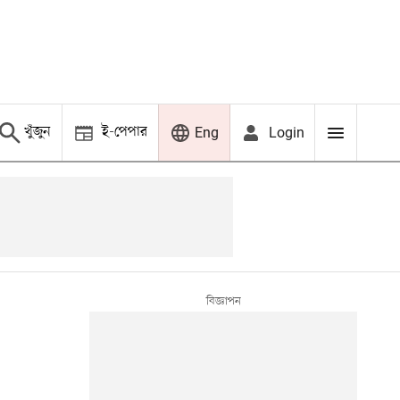
খুঁজুন
ই-পেপার
Login
Eng