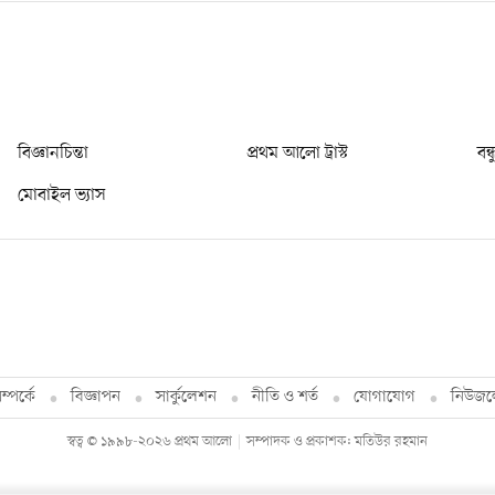
বিজ্ঞানচিন্তা
প্রথম আলো ট্রাস্ট
বন্
মোবাইল ভ্যাস
্পর্কে
বিজ্ঞাপন
সার্কুলেশন
নীতি ও শর্ত
যোগাযোগ
নিউজল
স্বত্ব © ১৯৯৮-২০২৬ প্রথম আলো
সম্পাদক ও প্রকাশক: মতিউর রহমান