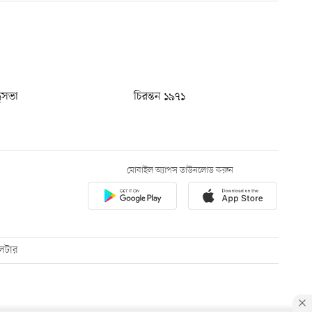
ধুসভা
চিরন্তন ১৯৭১
মোবাইল অ্যাপস ডাউনলোড করুন
েটার