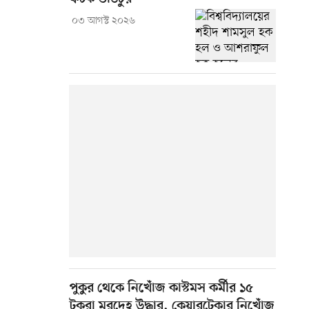
০৩ আগস্ট ২০২৬
পুকুর থেকে নিখোঁজ কাস্টমস কর্মীর ১৫
টুকরা মরদেহ উদ্ধার, কেয়ারটেকার নিখোঁজ