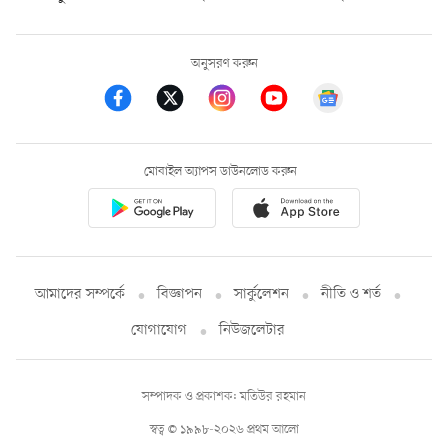
অনুসরণ করুন
মোবাইল অ্যাপস ডাউনলোড করুন
আমাদের সম্পর্কে
বিজ্ঞাপন
সার্কুলেশন
নীতি ও শর্ত
যোগাযোগ
নিউজলেটার
সম্পাদক ও প্রকাশক: মতিউর রহমান
স্বত্ব © ১৯৯৮-২০২৬ প্রথম আলো