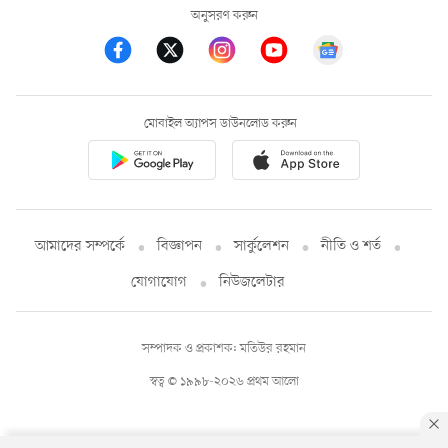
অনুসরণ করুন
মোবাইল অ্যাপস ডাউনলোড করুন
আমাদের সম্পর্কে
বিজ্ঞাপন
সার্কুলেশন
নীতি ও শর্ত
যোগাযোগ
নিউজলেটার
সম্পাদক ও প্রকাশক: মতিউর রহমান
স্বত্ব © ১৯৯৮-২০২৬ প্রথম আলো