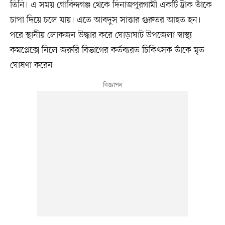
তিনি। এ সময় গোবিন্দগঞ্জ থেকে দিনাজপুরগামী একটি ট্রাক তাঁকে
চাপা দিয়ে চলে যায়। এতে আবদুস সাত্তার গুরুতর আহত হন।
পরে স্থানীয় লোকজন উদ্ধার করে ঘোড়াঘাট উপজেলা স্বাস্থ্য
কমপ্লেক্সে নিলে জরুরি বিভাগের কর্তব্যরত চিকিৎসক তাঁকে মৃত
ঘোষণা করেন।