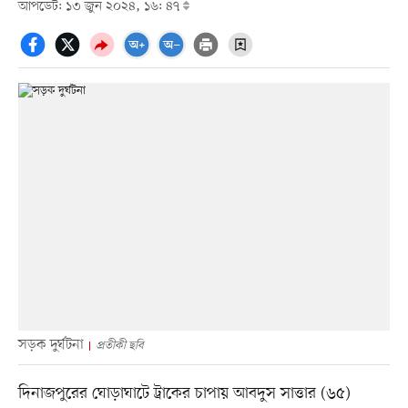
আপডেট: ১৩ জুন ২০২৪, ১৬: ৪৭
সড়ক দুর্ঘটনা
প্রতীকী ছবি
দিনাজপুরের ঘোড়াঘাটে ট্রাকের চাপায় আবদুস সাত্তার (৬৫)