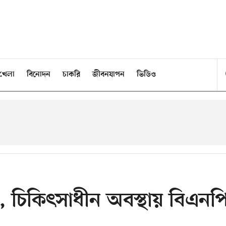
খেলা
বিনোদন
চাকরি
জীবনযাপন
ভিডিও
, চি‌কিৎসাধীন অবস্থায় বিএন‌প