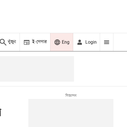
খুঁজুন
ই-পেপার
Login
Eng
ি