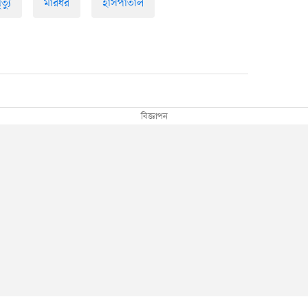
ৃত্যু
মারধর
হাসপাতাল