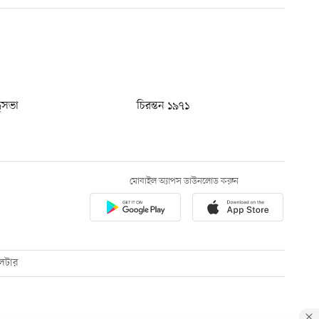
ধুসভা
চিরন্তন ১৯৭১
মোবাইল অ্যাপস ডাউনলোড করুন
েটার