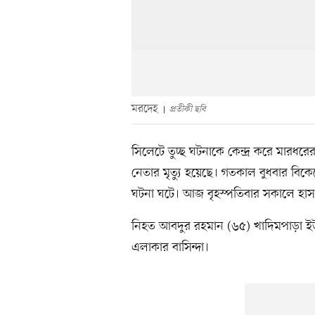
মরদেহ
প্রতীকী ছবি
সিলেটে তুচ্ছ ‌ঘটনাকে কেন্দ্র করে মারধ
নেতার মৃত্যু হয়েছে। গতকাল বুধবার ব
ঘটনা ঘটে। আজ বৃহস্পতিবার সকালে হাসপাত
নিহত আবদুর রহমান (৬৫) খাদিমপাড়া ই
এলাকার বা‌সিন্দা।