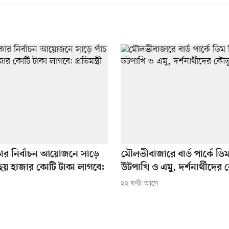
কার নির্বাচন আয়োজনে সাড়ে
মৌলভীবাজারে বার্ড পার্কে ডি
 ছয় হাজার কোটি টাকা লাগবে:
উটপাখি ও এমু, দর্শনার্থীদের
২২ ঘণ্টা আগে