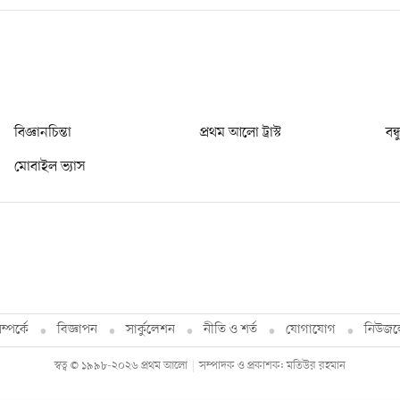
বিজ্ঞানচিন্তা
প্রথম আলো ট্রাস্ট
বন্
মোবাইল ভ্যাস
্পর্কে
বিজ্ঞাপন
সার্কুলেশন
নীতি ও শর্ত
যোগাযোগ
নিউজল
স্বত্ব © ১৯৯৮-২০২৬ প্রথম আলো
সম্পাদক ও প্রকাশক: মতিউর রহমান