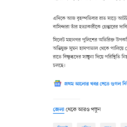
এদিকে আজ বৃহস্প‌তিবার রাত সাড়ে আটট
বা‌সিন্দারা তাঁর হত‌্যাকারীকে গ্রেপ্তারের
সিলেট মহানগর পুলিশের অতিরিক্ত উপকম
অভিযুক্ত সুমন হাসপাতাল থেকে পালিয়ে গ
রাতে বিক্ষুব্ধদের সান্ত্বনা দিয়ে প‌রি‌স্থি‌তি
চলছে।
প্রথম আলোর খবর পেতে গুগল নি
থেকে আরও পড়ুন
জেলা