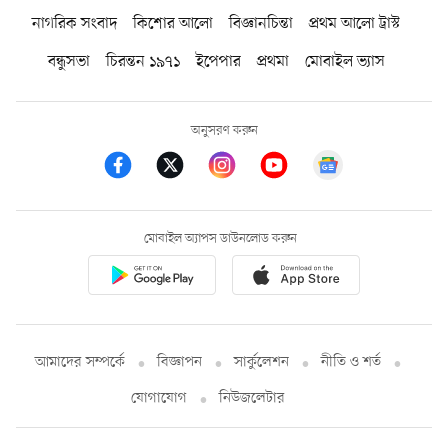
নাগরিক সংবাদ
কিশোর আলো
বিজ্ঞানচিন্তা
প্রথম আলো ট্রাস্ট
বন্ধুসভা
চিরন্তন ১৯৭১
ইপেপার
প্রথমা
মোবাইল ভ্যাস
অনুসরণ করুন
মোবাইল অ্যাপস ডাউনলোড করুন
আমাদের সম্পর্কে
বিজ্ঞাপন
সার্কুলেশন
নীতি ও শর্ত
যোগাযোগ
নিউজলেটার