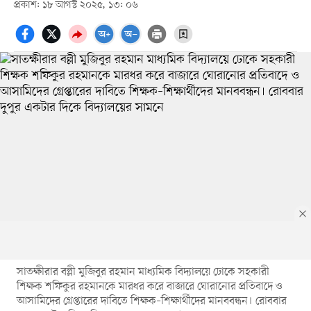
প্রকাশ: ১৮ আগস্ট ২০২৫, ১৩: ০৬
সাতক্ষীরার বল্লী মুজিবুর রহমান মাধ্যমিক বিদ্যালয়ে ঢোকে সহকারী
শিক্ষক শফিকুর রহমানকে মারধর করে বাজারে ঘোরানোর প্রতিবাদে ও
আসামিদের গ্রেপ্তারের দাবিতে শিক্ষক–শিক্ষার্থীদের মানববন্ধন। রোববার