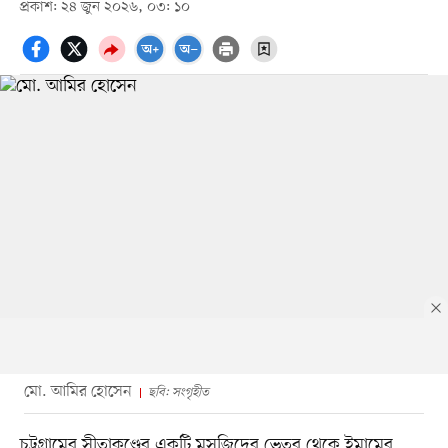
প্রকাশ: ২৪ জুন ২০২৬, ০৩: ১০
মো. আমির হোসেন
ছবি: সংগৃহীত
চট্টগ্রামের সীতাকুণ্ডের একটি মসজিদের ভেতর থেকে ইমামের