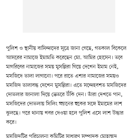
পুলিশ ও স্থানীয় বাসিন্দাদের সূত্রে জানা গেছে, গতকাল বিকেলে
আসরের নামাজে ইমামতি করেছেন মো. আমির হোসেন। তবে
মাগরিবের নামাজের সময় মুসল্লিরা গিয়ে দেখেন ইমাম নেই,
মসজিদে তালা লাগানো। পরে রাতে এশার নামাজের সময়ও
মসজিদ তালাবদ্ধ দেখেন মুসল্লিরা। এতে সন্দেহবশত মসজিদের
দোতলার জানালা দিয়ে ভেতরে উঁকি দেন। তাঁরা দেখতে পান,
মসজিদের দোতলায় সিলিং ফ্যানের হুকের সঙ্গে ইমামের লাশ
ঝুলছে। পরে থানায় খবর দেওয়া হলে পুলিশ এসে লাশ উদ্ধার
করে।
মসজিদটির পরিচালনা কমিটির সাধারণ সম্পাদক মোহাম্মদ