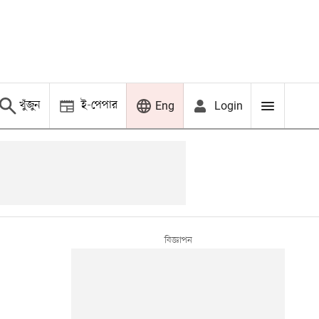
খুঁজুন
ই-পেপার
Login
Eng