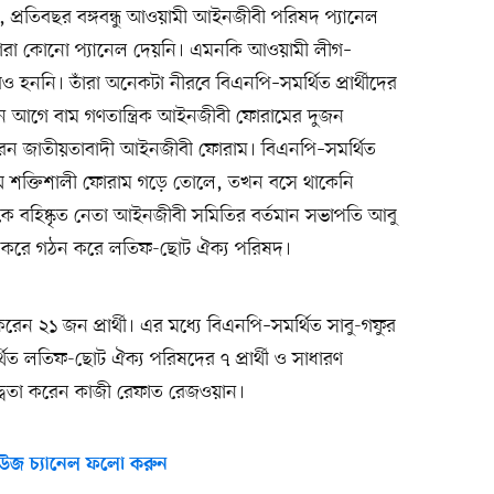
 প্রতিবছর বঙ্গবন্ধু আওয়ামী আইনজীবী পরিষদ প্যানেল
 তারা কোনো প্যানেল দেয়নি। এমনকি আওয়ামী লীগ–
ও হননি। তাঁরা অনেকটা নীরবে বিএনপি–সমর্থিত প্রার্থীদের
দিন আগে বাম গণতান্ত্রিক আইনজীবী ফোরামের দুজন
ষণা করেন জাতীয়তাবাদী আইনজীবী ফোরাম। বিএনপি–সমর্থিত
য়ে শক্তিশালী ফোরাম গড়ে তোলে, তখন বসে থাকেনি
কে বহিষ্কৃত নেতা আইনজীবী সমিতির বর্তমান সভাপতি আবু
র্থী করে গঠন করে লতিফ-ছোট ঐক্য পরিষদ।
তা করেন ২১ জন প্রার্থী। এর মধ্যে বিএনপি–সমর্থিত সাবু-গফুর
র্থিত লতিফ-ছোট ঐক্য পরিষদের ৭ প্রার্থী ও সাধারণ
িদ্বন্দ্বিতা করেন কাজী রেফাত রেজওয়ান।
উজ চ্যানেল ফলো করুন