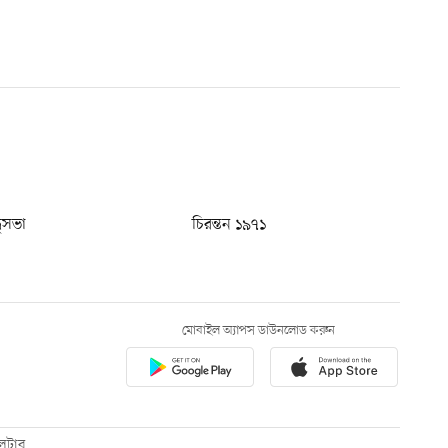
ধুসভা
চিরন্তন ১৯৭১
মোবাইল অ্যাপস ডাউনলোড করুন
েটার