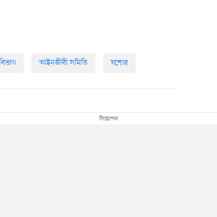
 বিভাগ
আইনজীবী সমিতি
যশোর