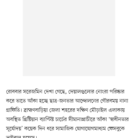
রোববার সরেজমিন দেখা গেছে, দেয়ালগুলোর নোংরা পরিষ্কার
করে তাতে আঁকা হচ্ছে ছাত্র-জনতার আন্দোলনের গৌরবময় নানা
গ্রাফিতি। ব্রাহ্মণবাড়িয়া জেলা শহরের দক্ষিণ মৌড়াইল এলাকায়
অবস্থিত খ্রিষ্টিয়ান ব্যাপ্টিস্ট চার্চের সীমানাপ্রাচীরে আঁকা ‘স্বাধীনতার
সূর্যোদয়’ কয়েক দিন ধরে সামাজিক যোগাযোগমাধ্যম ফেসবুকে
ভাইরাল হয়েছে।