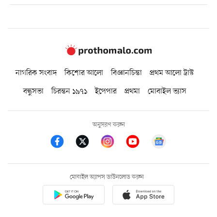
নাগরিক সংবাদ
কিশোর আলো
বিজ্ঞানচিন্তা
প্রথম আলো ট্রাস্ট
বন্ধুসভা
চিরন্তন ১৯৭১
ইপেপার
প্রথমা
মোবাইল ভ্যাস
অনুসরণ করুন
মোবাইল অ্যাপস ডাউনলোড করুন