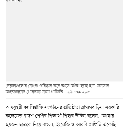
দেয়ালগুলোর নোংরা পরিষ্কার করে তাতে আঁকা হচ্ছে ছাত্র-জনতার
আন্দোলনের গৌরবময় নানা গ্রাফিতি
ছবি: প্রথম আলো
আযযুহরী ক্যালিগ্রাফি সংগঠনের প্রতিষ্ঠাতা ব্রাহ্মণবাড়িয়া সরকারি
কলেজের দ্বাদশ শ্রেণির শিক্ষার্থী শিহাব উদ্দিন বলেন, ‘আমার
ছয়জন ছাত্রকে নিয়ে বাংলা, ইংরেজি ও আরবি গ্রাফিতি এঁকেছি।