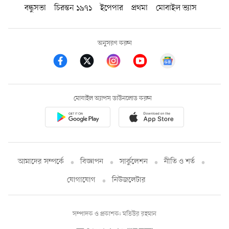
বন্ধুসভা
চিরন্তন ১৯৭১
ইপেপার
প্রথমা
মোবাইল ভ্যাস
অনুসরণ করুন
মোবাইল অ্যাপস ডাউনলোড করুন
আমাদের সম্পর্কে
বিজ্ঞাপন
সার্কুলেশন
নীতি ও শর্ত
যোগাযোগ
নিউজলেটার
সম্পাদক ও প্রকাশক: মতিউর রহমান