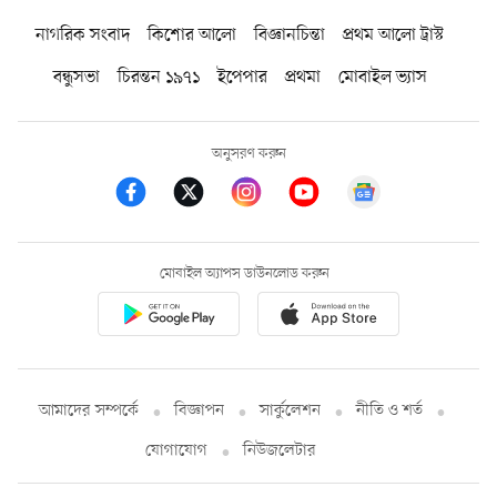
নাগরিক সংবাদ
কিশোর আলো
বিজ্ঞানচিন্তা
প্রথম আলো ট্রাস্ট
বন্ধুসভা
চিরন্তন ১৯৭১
ইপেপার
প্রথমা
মোবাইল ভ্যাস
অনুসরণ করুন
মোবাইল অ্যাপস ডাউনলোড করুন
আমাদের সম্পর্কে
বিজ্ঞাপন
সার্কুলেশন
নীতি ও শর্ত
যোগাযোগ
নিউজলেটার