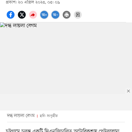
প্রকাশ: ২০ এপ্রিল ২০২৫, ০৫: ০৯
দগ্ধ লায়লা বেগম
ছবি: সংগৃহীত
চট্টগ্রামে চলন্ত একটি সিএনজিচালিত অটোরিকশায় পেট্রলবোমা