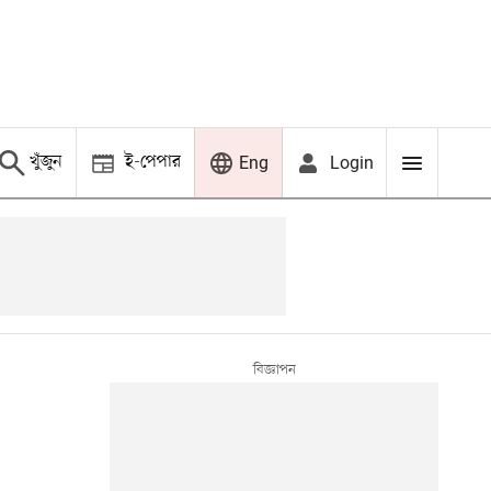
খুঁজুন
ই-পেপার
Login
Eng