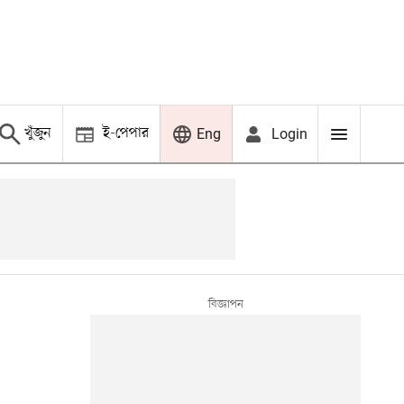
খুঁজুন
ই-পেপার
Login
Eng