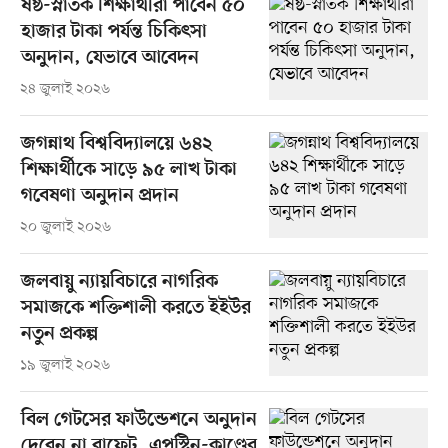
ষষ্ঠ-স্নাতক শিক্ষার্থীরা পাবেন ৫০
হাজার টাকা পর্যন্ত চিকিৎসা
অনুদান, যেভাবে আবেদন
২৪ জুলাই ২০২৬
জগন্নাথ বিশ্ববিদ্যালয়ে ৬৪২
শিক্ষার্থীকে সাড়ে ৯৫ লাখ টাকা
গবেষণা অনুদান প্রদান
২০ জুলাই ২০২৬
জলবায়ু ন্যায়বিচারে নাগরিক
সমাজকে শক্তিশালী করতে ইইউর
নতুন প্রকল্প
১৯ জুলাই ২০২৬
বিল গেটসের ফাউন্ডেশনে অনুদান
দেবেন না বাফেট, এপস্টিন-কাণ্ডের