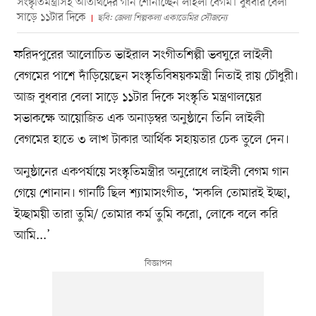
সংস্কৃতিমন্ত্রীসহ অতিথিদের গান শোনাচ্ছেন লাইলী বেগম। বুধবার বেলা
সাড়ে ১১টার দিকে
ছবি: জেলা শিল্পকলা একাডেমির সৌজন্যে
ফরিদপুরের আলোচিত ভাইরাল সংগীতশিল্পী ভবঘুরে লাইলী
বেগমের পাশে দাঁড়িয়েছেন সংস্কৃতিবিষয়কমন্ত্রী নিতাই রায় চৌধুরী।
আজ বুধবার বেলা সাড়ে ১১টার দিকে সংস্কৃতি মন্ত্রণালয়ের
সভাকক্ষে আয়োজিত এক অনাড়ম্বর অনুষ্ঠানে তিনি লাইলী
বেগমের হাতে ৩ লাখ টাকার আর্থিক সহায়তার চেক তুলে দেন।
অনুষ্ঠানের একপর্যায়ে সংস্কৃতিমন্ত্রীর অনুরোধে লাইলী বেগম গান
গেয়ে শোনান। গানটি ছিল শ্যামাসংগীত, ‘সকলি তোমারই ইচ্ছা,
ইচ্ছাময়ী তারা তুমি/ তোমার কর্ম তুমি করো, লোকে বলে করি
আমি...’