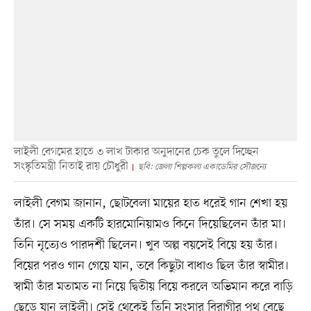
লাইলী বেগমের হাতে ৩ লাখ টাকার অনুদানের চেক তুলে দিচ্ছেন
সংস্কৃতিমন্ত্রী নিতাই রায় চৌধুরী
ছবি: জেলা শিল্পকলা একাডেমির সৌজন্যে
লাইলী বেগম জানান, ছোটবেলা মায়ের হাত ধরেই গান শেখা হয়
তাঁর। সে সময় একটি হারমোনিয়ামও কিনে দিয়েছিলেন তাঁর মা।
তিনি নৃত্যেও পারদর্শী ছিলেন। খুব অল্প বয়সেই বিয়ে হয় তাঁর।
বিয়ের পরও গান গেয়ে যান, তবে কিছুটা বাধাও ছিল তাঁর স্বামীর।
স্বামী তাঁর মতামত না নিয়ে দ্বিতীয় বিয়ে করলে অভিমান করে বাড়ি
ছেড়ে যান লাইলী। সেই থেকেই তিনি সংসার বিরাগীর পথ বেছে