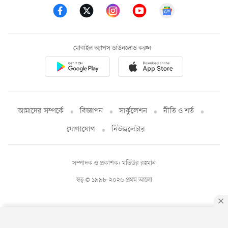
মোবাইল অ্যাপস ডাউনলোড করুন
আমাদের সম্পর্কে
বিজ্ঞাপন
সার্কুলেশন
নীতি ও শর্ত
যোগাযোগ
নিউজলেটার
সম্পাদক ও প্রকাশক: মতিউর রহমান
স্বত্ব © ১৯৯৮-২০২৬ প্রথম আলো