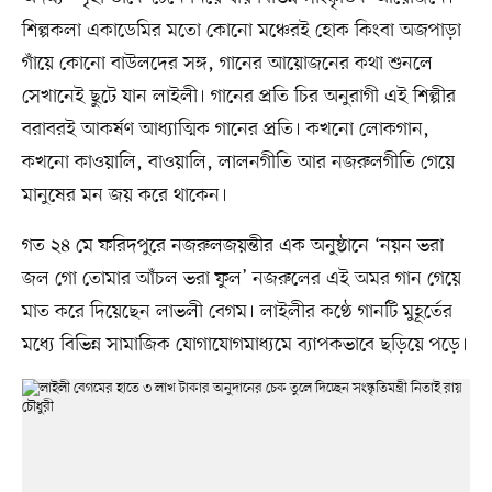
শিল্পকলা একাডেমির মতো কোনো মঞ্চেরই হোক কিংবা অজপাড়া
গাঁয়ে কোনো বাউলদের সঙ্গ, গানের আয়োজনের কথা শুনলে
সেখানেই ছুটে যান লাইলী। গানের প্রতি চির অনুরাগী এই শিল্পীর
বরাবরই আকর্ষণ আধ্যাত্মিক গানের প্রতি। কখনো লোকগান,
কখনো কাওয়ালি, বাওয়ালি, লালনগীতি আর নজরুলগীতি গেয়ে
মানুষের মন জয় করে থাকেন।
গত ২৪ মে ফরিদপুরে নজরুলজয়ন্তীর এক অনুষ্ঠানে ‘নয়ন ভরা
জল গো তোমার আঁচল ভরা ফুল’ নজরুলের এই অমর গান গেয়ে
মাত করে দিয়েছেন লাভলী বেগম। লাইলীর কণ্ঠে গানটি মুহূর্তের
মধ্যে বিভিন্ন সামাজিক যোগাযোগমাধ্যমে ব্যাপকভাবে ছড়িয়ে পড়ে।